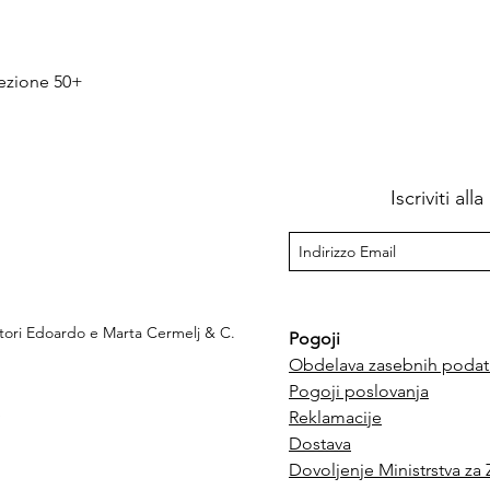
Hiter ogled
tezione 50+
Iscriviti al
ttori Edoardo e Marta Cermelj & C.
Pogoji
Obdelava zasebnih podat
Pogoji poslovanja
e
Reklamacije
Dostava
Dovoljenje Ministrstva za 