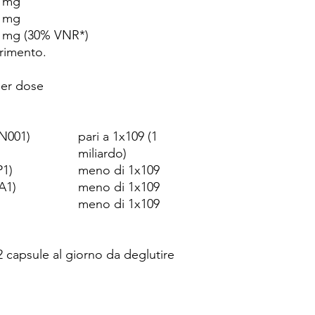
 mg
 mg
 mg (30% VNR*)
erimento.
per dose
HN001)
pari a 1x109 (1
miliardo)
P1)
meno di 1x109
A1)
meno di 1x109
meno di 1x109
 2 capsule al giorno da deglutire