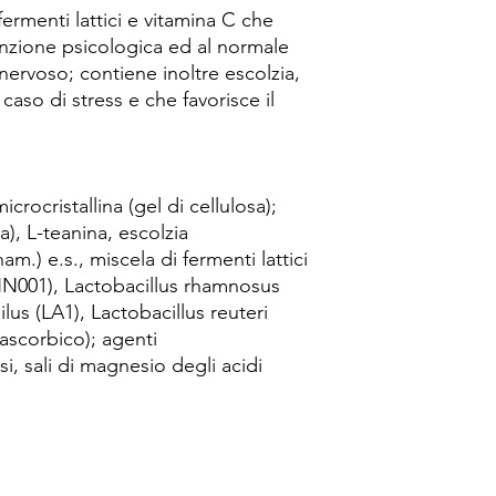
ermenti lattici e vitamina C che
unzione psicologica ed al normale
ervoso; contiene inoltre escolzia,
 caso di stress e che favorisce il
crocristallina (gel di cellulosa);
a), L-teanina, escolzia
am.) e.s., miscela di fermenti lattici
HN001), Lactobacillus rhamnosus
lus (LA1), Lactobacillus reuteri
-ascorbico); agenti
si, sali di magnesio degli acidi