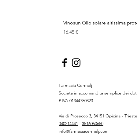
Vinosun Olio solare altissima pro
Cena
16,45 €
Farmacia Cermelj
Società in accomandita semplice dei do
P.IVA 01344780323
Via di Prosecco 3, 34151 Opicina - Triest
040214441
-
3516060650
info@farmaciacermelj.com