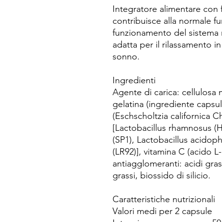
Integratore alimentare con f
contribuisce alla normale f
funzionamento del sistema n
adatta per il rilassamento in
sonno.
Ingredienti
Agente di carica: cellulosa mi
gelatina (ingrediente capsul
(Eschscholtzia californica Ch
[Lactobacillus rhamnosus (
(SP1), Lactobacillus acidophi
(LR92)], vitamina C (acido L
antiagglomeranti: acidi gras
grassi, biossido di silicio.
Caratteristiche nutrizionali
Valori medi per 2 capsule