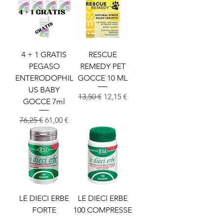
4 + 1 GRATIS
RESCUE
PEGASO
REMEDY PET
ENTERODOPHIL
GOCCE 10 ML
US BABY
Redna cena
Cena na razprodaji
13,50 €
12,15 €
GOCCE 7ml
Redna cena
Cena na razprodaji
76,25 €
61,00 €
LE DIECI ERBE
LE DIECI ERBE
FORTE
100 COMPRESSE