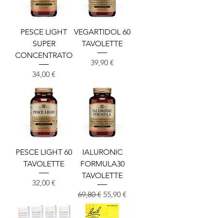
PESCE LIGHT
VEGARTIDOL 60
SUPER
TAVOLETTE
CONCENTRATO
Cena
39,90 €
Cena
34,00 €
PESCE LIGHT 60
IALURONIC
TAVOLETTE
FORMULA30
TAVOLETTE
Cena
32,00 €
Redna cena
Cena na razprodaji
69,80 €
55,90 €