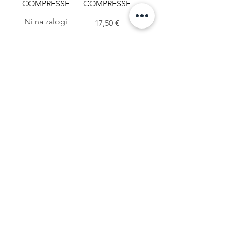
COMPRESSE
COMPRESSE
Ni na zalogi
Cena
17,50 €
ADOMELLE 30
ACRONELLE 30
CPS
COMPRESSE
Cena
Cena
25,00 €
25,00 €
AFLUGENEX 24
MELATONINA