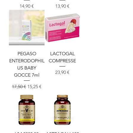
Cena
Cena
14,90 €
13,90 €
PEGASO
LACTOGAL
ENTERODOPHIL
COMPRESSE
US BABY
Cena
23,90 €
GOCCE 7ml
Redna cena
Cena na razprodaji
17,50 €
15,25 €