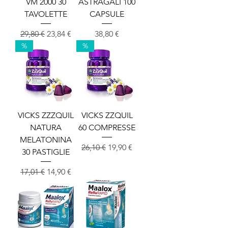
VM 2000 30
ASTRAGALI 100
TAVOLETTE
CAPSULE
Redna cena
Cena na razprodaji
Cena
29,80 €
23,84 €
38,80 €
%
%
VICKS ZZZQUIL
VICKS ZZQUIL
NATURA
60 COMPRESSE
MELATONINA
Redna cena
Cena na razprodaji
26,10 €
19,90 €
30 PASTIGLIE
Redna cena
Cena na razprodaji
17,01 €
14,90 €