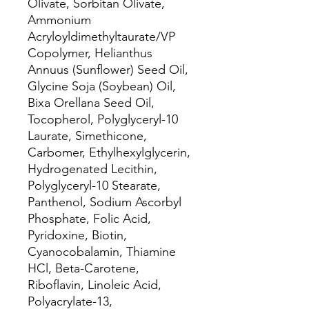
Olivate, Sorbitan Olivate,
Ammonium
Acryloyldimethyltaurate/VP
Copolymer, Helianthus
Annuus (Sunflower) Seed Oil,
Glycine Soja (Soybean) Oil,
Bixa Orellana Seed Oil,
Tocopherol, Polyglyceryl-10
Laurate, Simethicone,
Carbomer, Ethylhexylglycerin,
Hydrogenated Lecithin,
Polyglyceryl-10 Stearate,
Panthenol, Sodium Ascorbyl
Phosphate, Folic Acid,
Pyridoxine, Biotin,
Cyanocobalamin, Thiamine
HCl, Beta-Carotene,
Riboflavin, Linoleic Acid,
Polyacrylate-13,