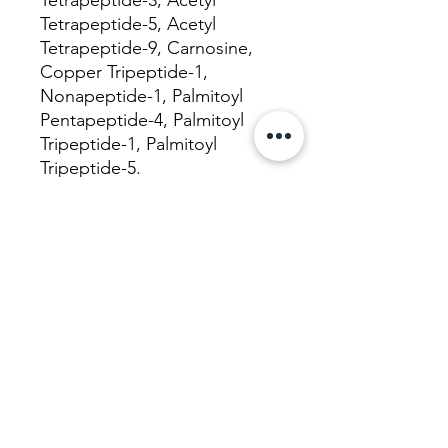
Tetrapeptide-3, Acetyl
Tetrapeptide-5, Acetyl
Tetrapeptide-9, Carnosine,
Copper Tripeptide-1,
Nonapeptide-1, Palmitoyl
Pentapeptide-4, Palmitoyl
Tripeptide-1, Palmitoyl
Tripeptide-5.
La lista di ingredienti può
subire dei cambiamenti, il
consumatore deve far
riferimento al packaging del
prodotto per la lista
ingredienti più aggiornata.
Biodance Maschera collagene
La maschera al collagene più virale di