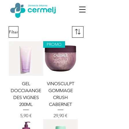
Filter
PROMO
GEL
VINOSCULPT
DOCCIAANGE
GOMMAGE
DES VIGNES
CRUSH
200ML
CABERNET
Cena
Cena
5,90 €
29,90 €