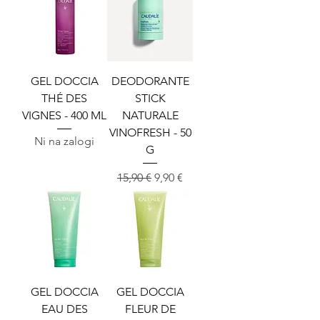
GEL DOCCIA
DEODORANTE
THÉ DES
STICK
VIGNES - 400 ML
NATURALE
VINOFRESH - 50
Ni na zalogi
G
Redna cena
Cena na razprodaji
15,90 €
9,90 €
GEL DOCCIA
GEL DOCCIA
EAU DES
FLEUR DE