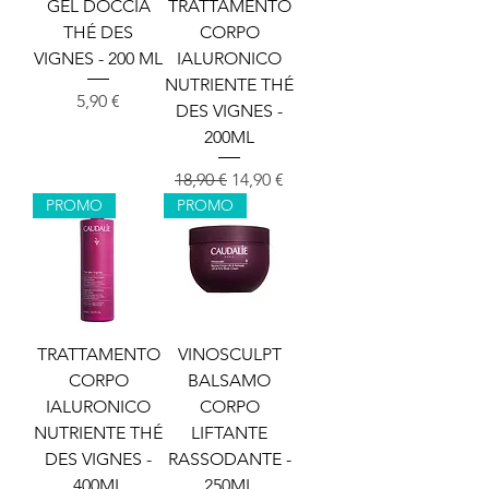
GEL DOCCIA
TRATTAMENTO
THÉ DES
CORPO
VIGNES - 200 ML
IALURONICO
NUTRIENTE THÉ
Cena
5,90 €
DES VIGNES -
200ML
Redna cena
Cena na razprodaji
18,90 €
14,90 €
PROMO
PROMO
TRATTAMENTO
VINOSCULPT
CORPO
BALSAMO
IALURONICO
CORPO
NUTRIENTE THÉ
LIFTANTE
DES VIGNES -
RASSODANTE -
400ML
250ML