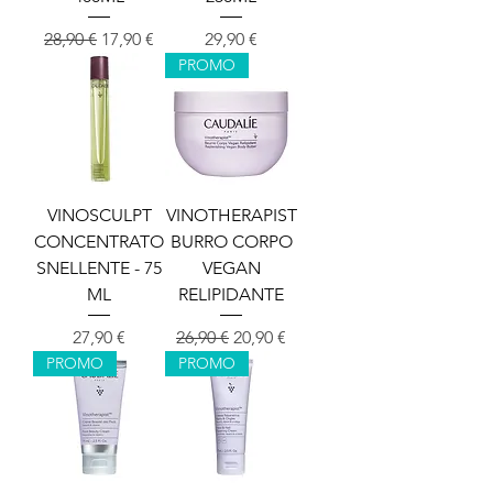
Redna cena
Cena na razprodaji
Cena
28,90 €
17,90 €
29,90 €
PROMO
VINOSCULPT
VINOTHERAPIST
CONCENTRATO
BURRO CORPO
SNELLENTE - 75
VEGAN
ML
RELIPIDANTE
Cena
Redna cena
Cena na razprodaji
27,90 €
26,90 €
20,90 €
PROMO
PROMO