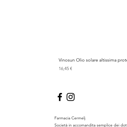
Vinosun Olio solare altissima pro
Cena
16,45 €
Farmacia Cermelj
Società in accomandita semplice dei do