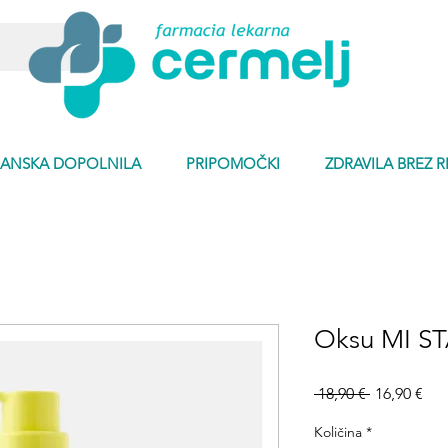
ANSKA DOPOLNILA
PRIPOMOČKI
ZDRAVILA BREZ 
Oksu MI S
Redna
Ce
 18,90 € 
16,90 €
cena
na
raz
Količina
*