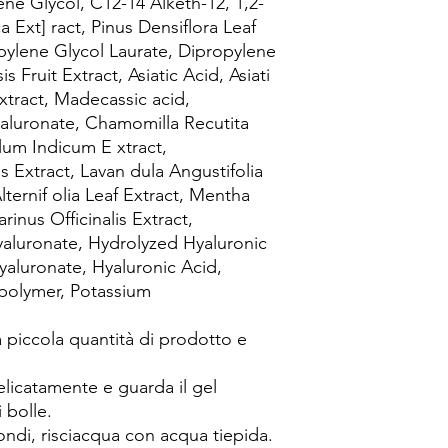
ene Glycol, C12-14 Alketh-12, 1,2-
a Ext] ract, Pinus Densiflora Leaf
pylene Glycol Laurate, Dipropylene
s Fruit Extract, Asiatic Acid, Asiati
Extract, Madecassic acid,
luronate, Chamomilla Recutita
lum Indicum E xtract,
xtract, Lavan dula Angustifolia
ternif olia Leaf Extract, Mentha
rinus Officinalis Extract,
aluronate, Hydrolyzed Hyaluronic
yaluronate, Hyaluronic Acid,
polymer, Potassium
a piccola quantità di prodotto e
licatamente e guarda il gel
 bolle.
ndi, risciacqua con acqua tiepida.