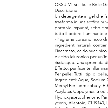
OKSU Mi Stai Sulle Bolle G
Descrizione
Un detergente in gel che fa
trasforma in una soffice nuvo
porta via impurità, sebo e s
tutto il potere illuminante 
- l’agrume coreano ricco di 
ingredienti naturali, conti
l’incarnato, acido succinico
e acido ialuronico per un’i
risciacquo. Una spremuta di
Effetto: purificante, illumin
Per pelle: Tutti i tipi di pell
Ingredienti: Aqua, Sodium C
Methyl Perfluoroisobutyl E
Acrylates Copolymer, S odiu
Hydroxyacetophenone, Parfu
ycerin, Allantoin, Cl 19140,