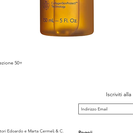
Hiter ogled
tezione 50+
Iscriviti al
ttori Edoardo e Marta Cermelj & C.
Pogoji