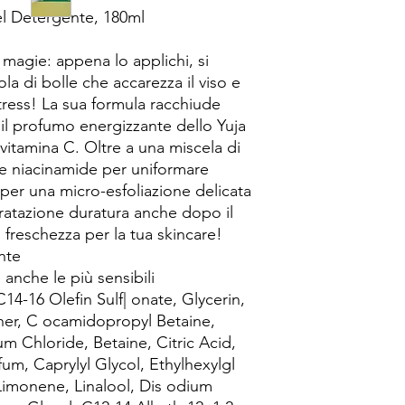
el Detergente, 180ml
 magie: appena lo applichi, si
la di bolle che accarezza il viso e
tress! La sua formula racchiude
e il profumo energizzante dello Yuja
vitamina C. Oltre a una miscela di
ene niacinamide per uniformare
 per una micro-esfoliazione delicata
dratazione duratura anche dopo il
 freschezza per la tua skincare!
ante
e, anche le più sensibili
14-16 Olefin Sulf| onate, Glycerin,
ther, C ocamidopropyl Betaine,
m Chloride, Betaine, Citric Acid,
m, Caprylyl Glycol, Ethylhexylgl
 Limonene, Linalool, Dis odium