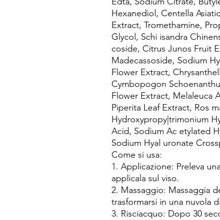
Edta, Sodium Citrate, Butyl
Hexanediol, Centella Asiatic
Extract, Tromethamine, Pro
Glycol, Schi isandra Chinensi
coside, Citrus Junos Fruit 
Madecassoside, Sodium Hya
Flower Extract, Chrysanthel
Cymbopogon Schoenanthus E
Flower Extract, Melaleuca Al
Piperita Leaf Extract, Ros ma
Hydroxypropy|trimonium Hy
Acid, Sodium Ac etylated H
Sodium Hyal uronate Cross
Come si usa:
1. Applicazione: Preleva un
applicala sul viso.
2. Massaggio: Massaggia de
trasformarsi in una nuvola di
3. Risciacquo: Dopo 30 seco