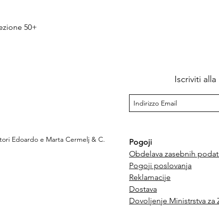
Hiter ogled
tezione 50+
Iscriviti al
ttori Edoardo e Marta Cermelj & C.
Pogoji
Obdelava zasebnih podat
Pogoji poslovanja
e
Reklamacije
Dostava
Dovoljenje Ministrstva za 