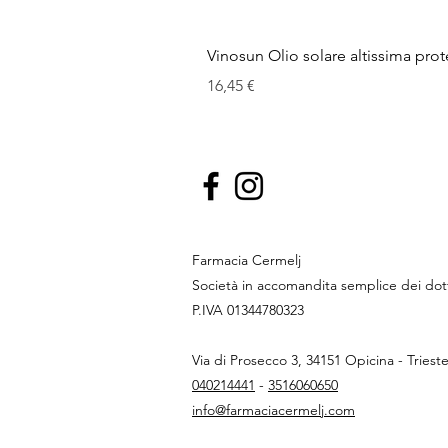
Vinosun Olio solare altissima pro
Cena
16,45 €
Farmacia Cermelj
Società in accomandita semplice dei do
P.IVA 01344780323
Via di Prosecco 3, 34151 Opicina - Triest
040214441
-
3516060650
info@farmaciacermelj.com