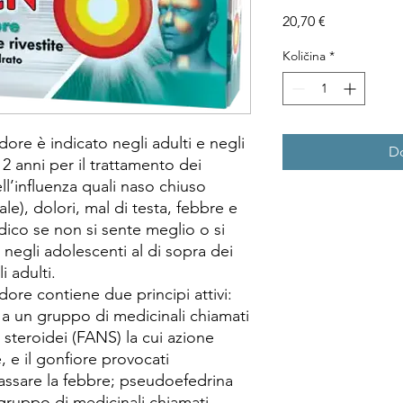
Price
20,70 €
Količina
*
ore è indicato negli adulti e negli
Do
12 anni per il trattamento dei
ll’influenza quali naso chiuso
le), dolori, mal di testa, febbre e
edico se non si sente meglio o si
negli adolescenti al di sopra dei
i adulti.
ore contiene due principi attivi:
a un gruppo di medicinali chiamati
 steroidei (FANS) la cui azione
, e il gonfiore provocati
assare la febbre; pseudoefedrina
 gruppo di medicinali chiamati