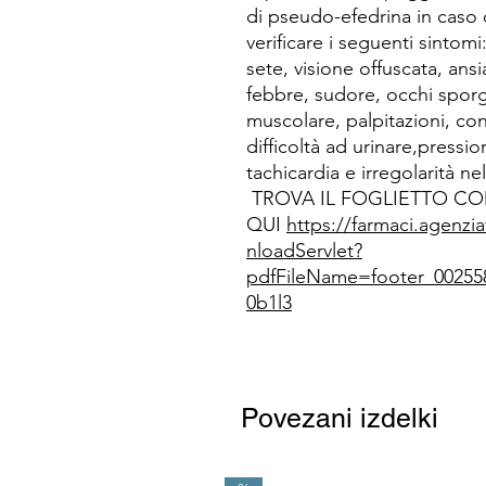
di pseudo-efedrina in caso
verificare i seguenti sintomi:
sete, visione offuscata, ansi
febbre, sudore, occhi sporg
muscolare, palpitazioni, conv
difficoltà ad urinare,pressi
tachicardia e irregolarità ne
TROVA IL FOGLIETTO C
QUI
https://farmaci.agenzi
nloadServlet?
pdfFileName=footer_00255
0b1l3
Povezani izdelki