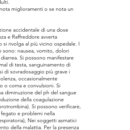
ulti.
 nota miglioramenti o se nota un
.
zione accidentale di una dose
nza e Raffreddore avverta
i rivolga al più vicino ospedale. I
o sono: nausea, vomito, dolori
 diarrea. Si possono manifestare
 mal di testa, sanguinamento di
si di sovradosaggio più grave i
nolenza, occasionalmente
o o coma e convulsioni. Si
na diminuzione del ph del sangue
riduzione della coagulazione
rotrombina). Si possono verificare,
l fegato e problemi nella
spiratoria), Nei soggetti asmatici
to della malattia. Per la presenza