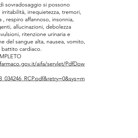
 di sovradosaggio si possono
 irritabilità, irrequietezza, tremori,
a , respiro affannoso, insonnia,
enti, allucinazioni, debolezza
ulsioni, ritenzione urinaria e
one del sangue alta, nausea, vomito,
l battito cardiaco.
OMPLETO
afarmaco.gov.it/aifa/servlet/PdfDow
8_034246_RCP.pdf&retry=0&sys=m