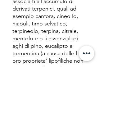
associa ti all'accumulo di
derivati terpenici, quali ad
esempio canfora, cineo lo,
niaouli, timo selvatico,
terpineolo, terpina, citrale,
mentolo e o li essenziali di
aghi di pino, eucalipto e
trementina (a causa delle l
oro proprieta' lipofiliche non
e' nota la velocita' di
metabolismo e s maltimento)
nei tessuti e nel cervello, in
particolare disturbi neurop
sicologici.
Non deve essere utilizzata
una dose superiore a quella
rac comandata per evitare un
maggior rischio di reazioni
avverse al medici nale e i