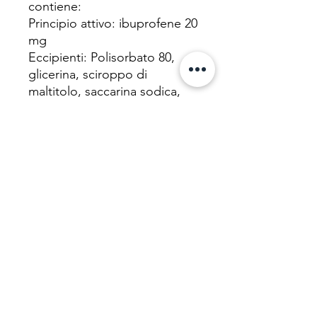
contiene:
Principio attivo: ibuprofene 20
mg
Eccipienti: Polisorbato 80,
glicerina, sciroppo di
maltitolo, saccarina sodica,
acido citrico, sodio citrato,
gomma di xanthan, sodio
cloruro, aroma fragola,
bromuro di domifene, acqua
depurata.
Formato flacone da 150ml
con siringa dosatrice gusto
fragola senza zucchero
100mg/5ml sospesione orale
ibuprofene