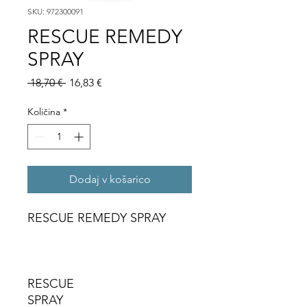
SKU: 972300091
RESCUE REMEDY
SPRAY
Redna
Cena
 18,70 € 
16,83 €
cena
na
razprodaji
Količina
*
Dodaj v košarico
RESCUE REMEDY SPRAY
RESCUE
SPRAY