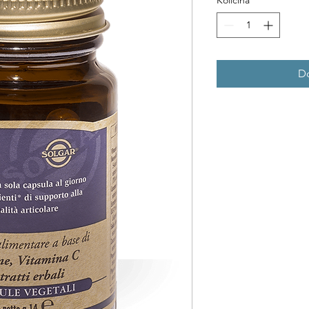
Količina
*
Do