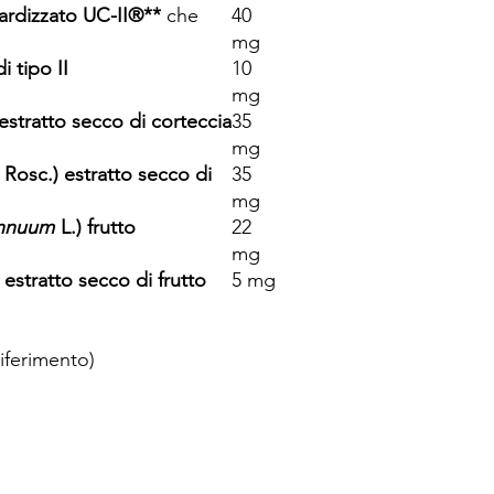
dardizzato UC-II®**
che
40
mg
 tipo II
10
mg
 estratto secco di corteccia
35
mg
Rosc.) estratto secco di
35
mg
nnuum
L.) frutto
22
mg
 estratto secco di frutto
5 mg
Riferimento)