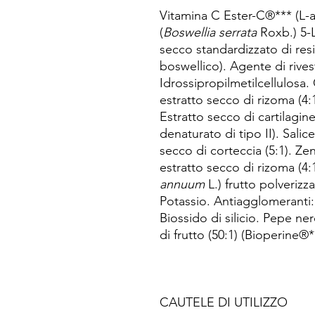
Vitamina C Ester-C®*** (L-a
(
Boswellia serrata
Roxb.) 5-
secco standardizzato di res
boswellico). Agente di rive
Idrossipropilmetilcellulosa
estratto secco di rizoma (4:
Estratto secco di cartilagin
denaturato di tipo II). Salic
secco di corteccia (5:1). Ze
estratto secco di rizoma (4:
annuum
L.) frutto polverizz
Potassio. Antiagglomeranti
Biossido di silicio. Pepe ner
di frutto (50:1) (Bioperine®*
CAUTELE DI UTILIZZO