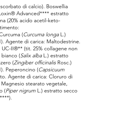
scorbato di calcio). Boswellia
Loxin® Advanced**** estratto
ina (20% acido acetil-keto-
stimento:
. Curcuma (
Curcuma longa
L.)
1). Agente di carica: Maltodestrine.
e UC-II®** (tit. 25% collagene non
e bianco (
Salix alba
L.) estratto
nzero (
Zingiber officinalis
Rosc.)
1). Peperoncino (
Capsicuum
ato. Agente di carica: Cloruro di
: Magnesio stearato vegetale,
o (
Piper nigrum
L.) estratto secco
****).