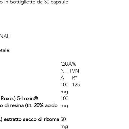
in bottigliette da 30 capsule
NALI
tale:
QUA
%
NTIT
VN
À
R*
100
125
mg
Roxb.) 5-Loxin®
100
 di resina (tit. 20% acido
mg
) estratto secco di rizoma
50
mg