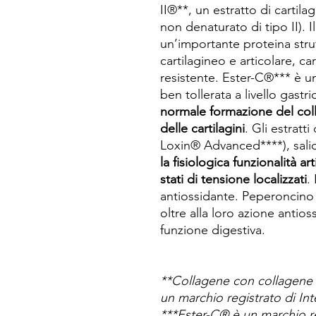
II®**, un estratto di cartil
non denaturato di tipo II). Il
un’importante proteina strut
cartilagineo e articolare, car
resistente. Ester-C®*** è u
ben tollerata a livello gastr
normale formazione del coll
delle cartilagini
. Gli estratti
Loxin® Advanced****), sali
la fisiologica funzionalità a
stati di tensione localizzati
.
antiossidante. Peperoncino
oltre alla loro azione antio
funzione digestiva.
**Collagene con collagene n
un marchio registrato di In
***Ester-C® è un marchio 