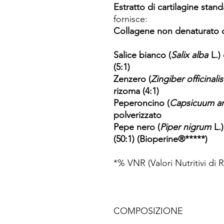
Estratto di cartilagine stan
fornisce:
Collagene non denaturato di
Salice bianco (
Salix alba
L.)
(5:1)
Zenzero (
Zingiber officinalis
rizoma (4:1)
Peperoncino (
Capsicuum a
polverizzato
Pepe nero (
Piper nigrum
L.)
(50:1) (Bioperine®*****)
*% VNR (Valori Nutritivi di 
COMPOSIZIONE