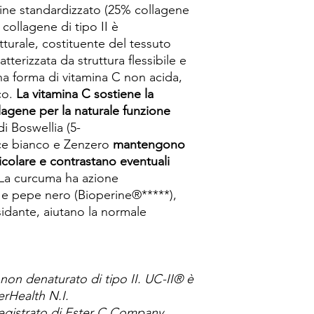
agine standardizzato (25% collagene
 collagene di tipo II è
turale, costituente del tessuto
atterizzata da struttura flessibile e
na forma di vitamina C non acida,
ico.
La vitamina C sostiene la
agene per la naturale funzione
 di Boswellia (5-
ce bianco e Zenzero
mantengono
rticolare e contrastano eventuali
 La curcuma ha azione
 e pepe nero (Bioperine®*****),
ssidante, aiutano la normale
on denaturato di tipo II. UC-II® è
terHealth N.I.
registrato di Ester C Company.