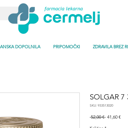
ANSKA DOPOLNILA
PRIPOMOČKI
ZDRAVILA BREZ 
SOLGAR 7 
SKU: 933513020
Redna
Ce
 52,00 € 
41,60 €
cena
na
raz