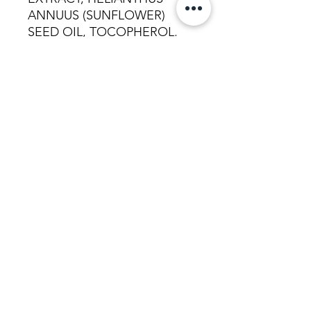
ANNUUS (SUNFLOWER)
SEED OIL, TOCOPHEROL.
(337/004)
Povezani izdelki
%
NEW