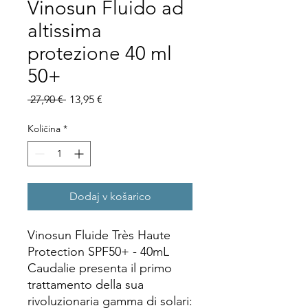
Vinosun Fluido ad
altissima
protezione 40 ml
50+
Redna
Cena
 27,90 € 
13,95 €
cena
na
razprodaji
Količina
*
Dodaj v košarico
Vinosun Fluide Très Haute
Protection SPF50+ - 40mL
Caudalie presenta il primo
trattamento della sua
rivoluzionaria gamma di solari: