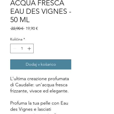
ACQUA FRESCA
EAU DES VIGNES -
50 ML
Redna
Cena
 22,90 € 
19,90 €
cena
na
razprodaji
Količina
*
Dodaj v košarico
L'ultima creazione profumata
di Caudalie: un'acqua fresca
frizzante, vivace ed elegante.
Profuma la tua pelle con Eau
des Vignes e lasciati