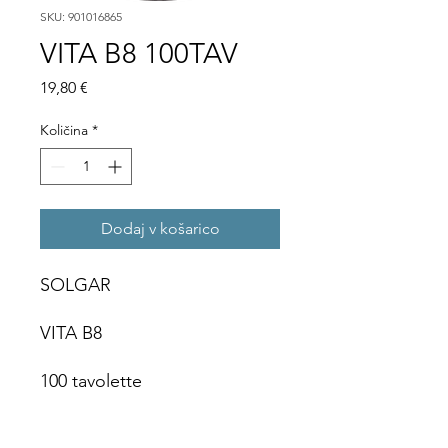
SKU: 901016865
VITA B8 100TAV
Price
19,80 €
Količina
*
Dodaj v košarico
SOLGAR
VITA B8
100 tavolette