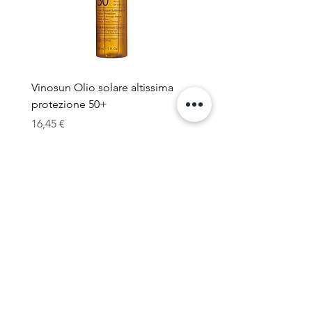
Vinosun Olio solare altissima
MIXSOON Bean Essenc
protezione 50+
Cena
22,90 €
Cena
16,45 €
Iscriviti alla nostra newsletter
Invia