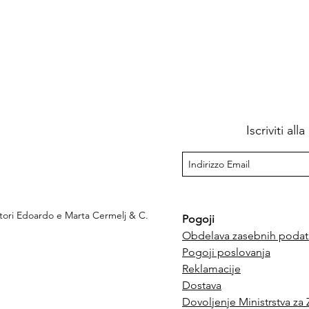
Iscriviti al
ttori Edoardo e Marta Cermelj & C.
Pogoji
Obdelava zasebnih podat
Pogoji poslovanja
e
Reklamacije
Dostava
Dovoljenje Ministrstva za 