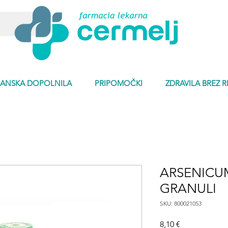
ANSKA DOPOLNILA
PRIPOMOČKI
ZDRAVILA BREZ 
ARSENICU
GRANULI
SKU: 800021053
Price
8,10 €