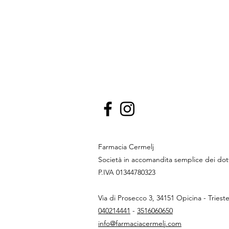
Farmacia Cermelj
Società in accomandita semplice dei do
P.IVA 01344780323
Via di Prosecco 3, 34151 Opicina - Triest
040214441
-
3516060650
info@farmaciacermelj.com