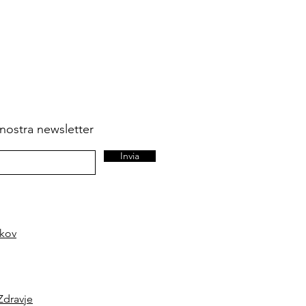
la nostra newsletter
Invia
kov
Zdravje