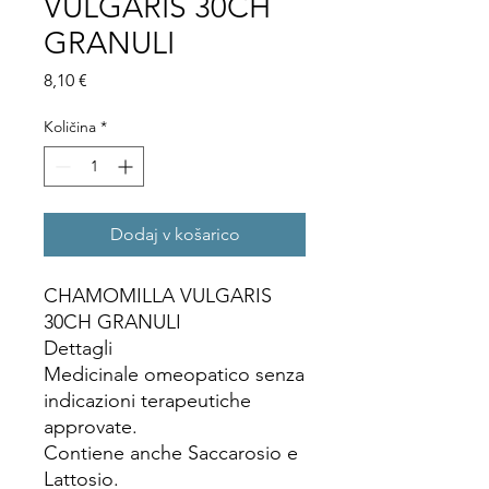
VULGARIS 30CH
GRANULI
Price
8,10 €
Količina
*
Dodaj v košarico
CHAMOMILLA VULGARIS
30CH GRANULI
Dettagli
Medicinale omeopatico senza
indicazioni terapeutiche
approvate.
Contiene anche Saccarosio e
Lattosio.