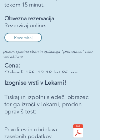
tekom 15 minut.
Obvezna rezervacija
Rezerviraj online:
Rezerviraj
pozor: spletna stran in aplikacija "prenota.cc" niso
več aktivne
Cena:
Odrasli 15€, 12-18 let 8€, ne-
italijanski državljani 26€
Izognise vrsti v Lekarni!
Tiskaj in izpolni slede
i obrazec
č
ter ga izro
i v lekarni, preden
č
opraviš test:
Privolitev in obdelava
zasebnih podatkov