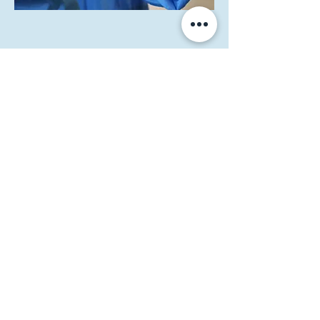
Iscriviti alla nostra newsletter
Invia
Farmacia Cermelj
Società in accomandita semplice dei dottori Edoardo e
Marta Cermelj & C.
P.IVA 01344780323
Via di Prosecco 3, 34151 Opicina - Trieste
040214441
-
3516060650