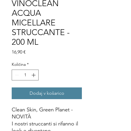
VINOCLEAN
ACQUA
MICELLARE
STRUCCANTE -
200 ML
Price
16,90 €
Količina
*
Dodaj v košarico
Clean Skin, Green Planet -
NOVITÀ
I nostri struccanti si rifanno il
look e diventano