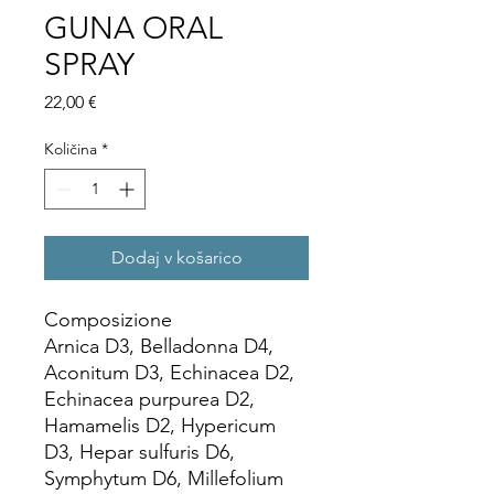
GUNA ORAL
SPRAY
Price
22,00 €
Količina
*
Dodaj v košarico
Composizione
Arnica D3, Belladonna D4,
Aconitum D3, Echinacea D2,
Echinacea purpurea D2,
Hamamelis D2, Hypericum
D3, Hepar sulfuris D6,
Symphytum D6, Millefolium