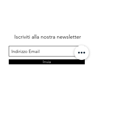
Iscriviti alla nostra newsletter
Invia
Farmacia Cermelj
Società in accomandita semplice dei dottori Edoardo e
Marta Cermelj & C.
P.IVA 01344780323
Via di Prosecco 3, 34151 Opicina - Trieste