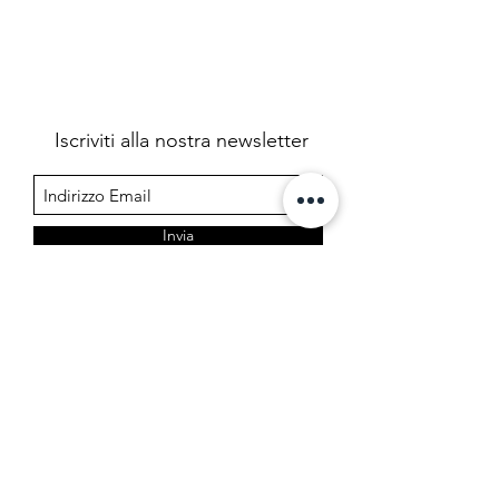
Iscriviti alla nostra newsletter
Invia
Farmacia Cermelj
Società in accomandita semplice dei dottori Edoardo e
Marta Cermelj & C.
P.IVA 01344780323
Via di Prosecco 3, 34151 Opicina - Trieste