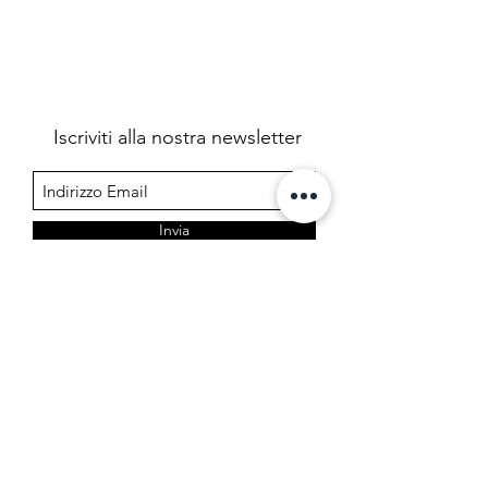
Iscriviti alla nostra newsletter
Invia
Farmacia Cermelj
Società in accomandita semplice dei dottori Edoardo e
Marta Cermelj & C.
P.IVA 01344780323
Via di Prosecco 3, 34151 Opicina - Trieste