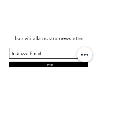
Iscriviti alla nostra newsletter
Invia
Farmacia Cermelj
Società in accomandita semplice dei dottori Edoardo e
Marta Cermelj & C.
P.IVA 01344780323
Via di Prosecco 3, 34151 Opicina - Trieste