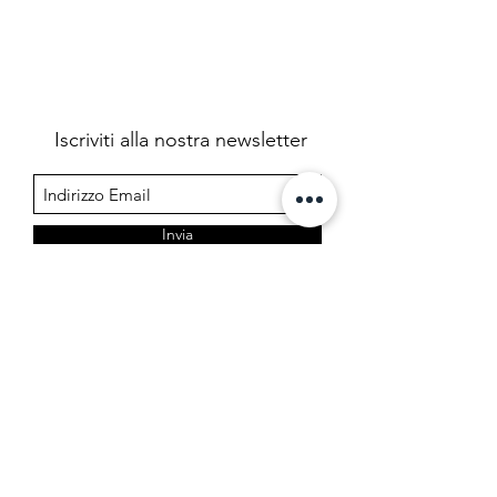
Iscriviti alla nostra newsletter
Invia
Farmacia Cermelj
Società in accomandita semplice dei dottori Edoardo e
Marta Cermelj & C.
P.IVA 01344780323
Via di Prosecco 3, 34151 Opicina - Trieste